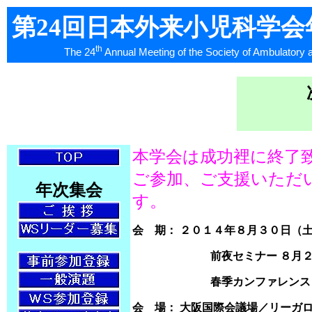
第24回日本外来小児科学会
th
The 24
Annual Meeting of the Society of Ambulatory 
本学会は成功裡に終了
ご参加、ご支援いただ
年次集会
す。
会 期： ２０１４年８月３０日（
前夜セミナー ８月２９
春季カンファレンス ４
会 場： 大阪国際会議場／リーガ