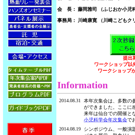
会 長： 藤岡雅司 （ふじおか小児
事務局： 川崎康寛 （川崎こどもク
提出
ワークショップ以外
ワークショップが
Information
2014.08.31
本年次集会は、多数の
ができました。ここに
来年は仙台での開催と
小児科学会年次集会
で
2014.08.19
シンポジウム、一般演