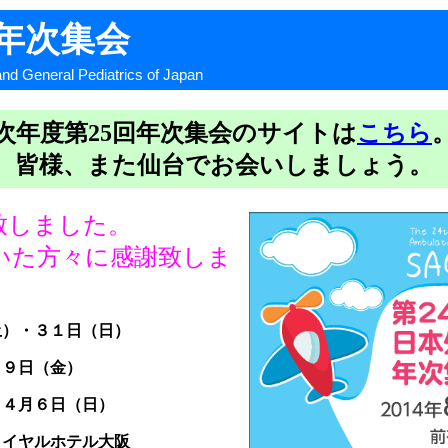
年次集会
and General Pediatrics of Japan
次年度第25回年次集会のサイトは
こちら
皆様、また仙台でお会いしましょう。
致しました。
いた方々に感謝致しま
土）・３１日（日）
日（金）
月６日（日）
ロイヤルホテル大阪