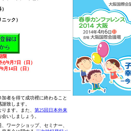
科）
リニック）
期限
が9月7日（日）
9月14日（日）
参加者を得て成功裡に終わること
感謝致します。
なります。また、
第25回日本外来
お会いしましょう。
題、ワークショップ、セミナー、